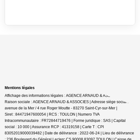
Mentions légales
Affichage des informations légales : AGENCE ARNAUD & ASSOCIÉS |
Raison sociale : AGENCE ARNAUD & ASSOCIES | Adresse siège social : 24
avenue de la Mer / 4 rue Roger Moutte - 83270 Saint-Cyr-sur-Mer |
Siret : 84471947600054 | RCS : TOULON | Numero TVA
Intracommunautaire : FR72844719476 | Forme juridique : SAS | Capital
social : 10 000 | Assurance RCP : 41319158 |
Carte T : CPI
83052019000039482 | Date de délivrance : 2022-06-24 | Lieu de délivrance
: 236 Boulevard du Général Leclerc CS 90008 83097 TOULON | Caisse de