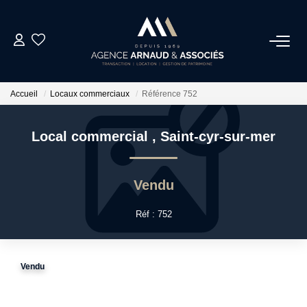
ACHAT
Accueil
Locaux commerciaux
Référence 752
LOCATIONS
Local commercial
,
Saint-cyr-sur-mer
ESTIMATION
Vendu
NOS AGENCES
Réf : 752
ACTUALITÉS
Vendu
CONTACT