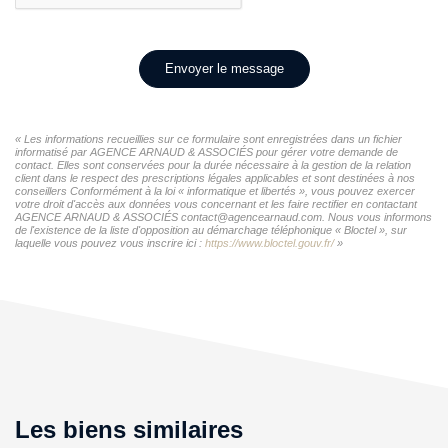
Envoyer le message
« Les informations recueillies sur ce formulaire sont enregistrées dans un fichier
informatisé par AGENCE ARNAUD & ASSOCIÉS pour gérer votre demande de
contact. Elles sont conservées pour la durée nécessaire à la gestion de la relation
client dans le respect des prescriptions légales applicables et sont destinées à nos
conseillers Conformément à la loi « informatique et libertés », vous pouvez exercer
votre droit d'accès aux données vous concernant et les faire rectifier en contactant
AGENCE ARNAUD & ASSOCIÉS contact@agencearnaud.com. Nous vous informons
de l'existence de la liste d'opposition au démarchage téléphonique « Bloctel », sur
laquelle vous pouvez vous inscrire ici :
https://www.bloctel.gouv.fr/
»
Les biens similaires