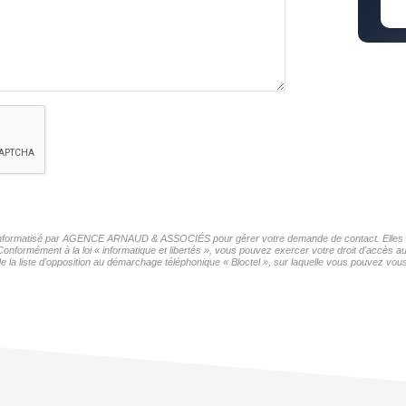
ier informatisé par AGENCE ARNAUD & ASSOCIÉS pour gérer votre demande de contact. Elles son
s Conformément à la loi « informatique et libertés », vous pouvez exercer votre droit d'acc
iste d'opposition au démarchage téléphonique « Bloctel », sur laquelle vous pouvez vous i