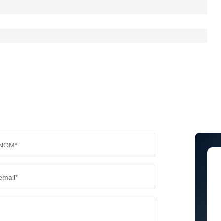
NOM*
email*