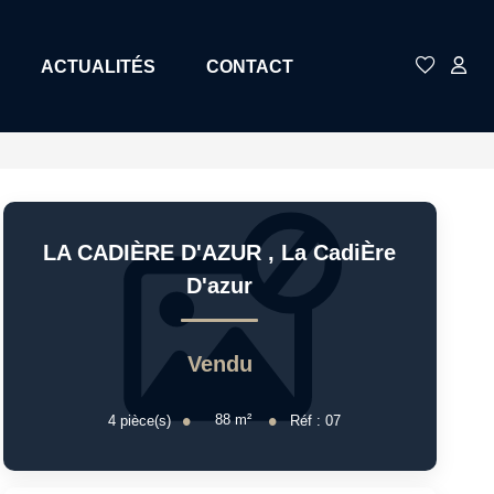
ACTUALITÉS
CONTACT
LA CADIÈRE D'AZUR
,
La CadiÈre
D'azur
Vendu
88
m²
4
pièce(s)
Réf :
07