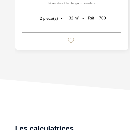
Honoraires à la charge du vendeur
32
m²
Réf :
769
2
pièce(s)
Les calculatrices