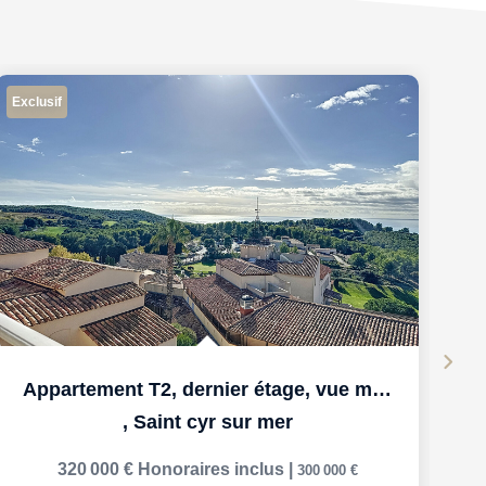
Exclusif
Ex
Appartement T2, dernier étage, vue mer et grande terrasse
,
Saint cyr sur mer
320 000 €
Honoraires inclus
|
300 000 €