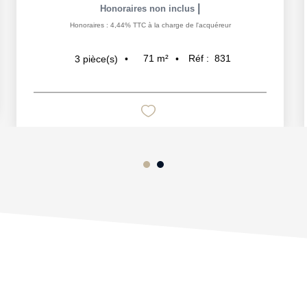
|
Honoraires non inclus
Honoraires : 4,44% TTC à la charge de l'acquéreur
71
m²
Réf :
831
3
pièce(s)