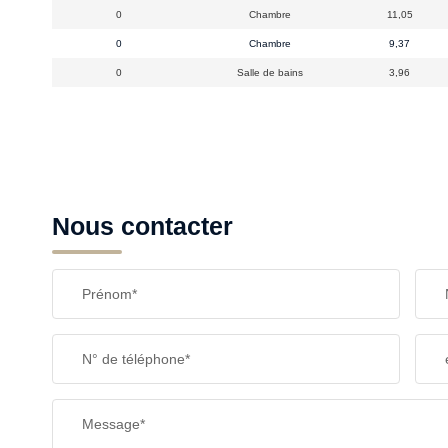
0
Chambre
11,05
0
Chambre
9,37
0
Salle de bains
3,96
Nous contacter
Prénom*
N° de téléphone*
Message*