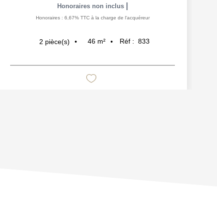
|
Honoraires non inclus
Honoraires : 6,67% TTC à la charge de l'acquéreur
46
m²
Réf :
833
2
pièce(s)