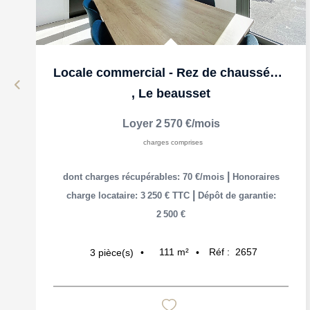
Locale commercial - Rez de chaussée - Le Beausset
,
Le beausset
Loyer 2 570 €/mois
charges comprises
|
dont charges récupérables: 70 €/mois
Honoraires
|
charge locataire: 3 250 € TTC
Dépôt de garantie:
2 500 €
111
m²
Réf :
2657
3
pièce(s)