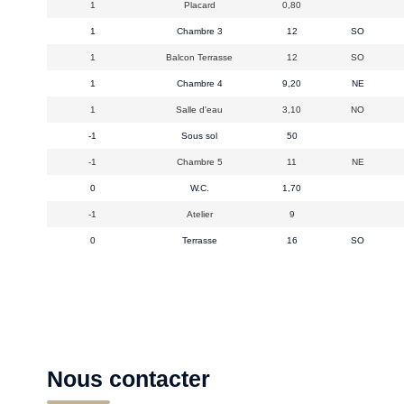
1
Placard
0,80
1
Chambre 3
12
SO
1
Balcon Terrasse
12
SO
1
Chambre 4
9,20
NE
1
Salle d'eau
3,10
NO
-1
Sous sol
50
-1
Chambre 5
11
NE
0
W.C.
1,70
-1
Atelier
9
0
Terrasse
16
SO
Nous contacter