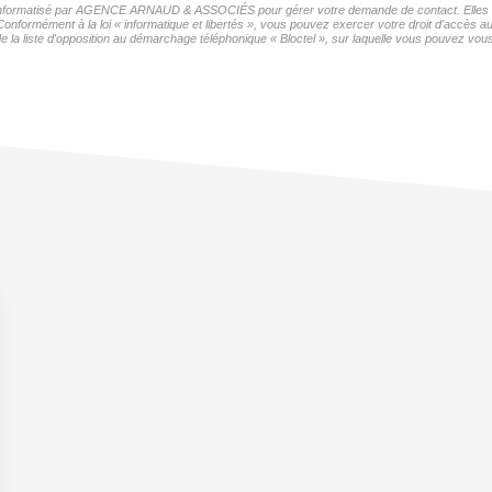
ier informatisé par AGENCE ARNAUD & ASSOCIÉS pour gérer votre demande de contact. Elles son
s Conformément à la loi « informatique et libertés », vous pouvez exercer votre droit d'acc
iste d'opposition au démarchage téléphonique « Bloctel », sur laquelle vous pouvez vous i