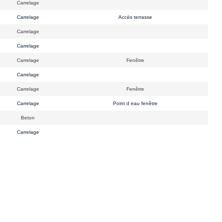
Carrelage
Carrelage
Accès terrasse
Carrelage
Carrelage
Carrelage
Fenêtre
Carrelage
Carrelage
Fenêtre
Carrelage
Point d eau fenêtre
Beton
Carrelage