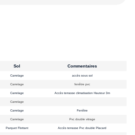
Sol
Commentaires
Carrelage
accès sous sol
Carrelage
fenêtre pvc
Carrelage
Accès terrasse climatisation Hauteur 3m
Carrelage
Carrelage
Fenêtre
Carrelage
Pvc double vitrage
Parquet Flottant
Accès terrasse Pvc double Placard