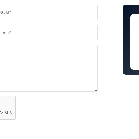
NOM*
email*