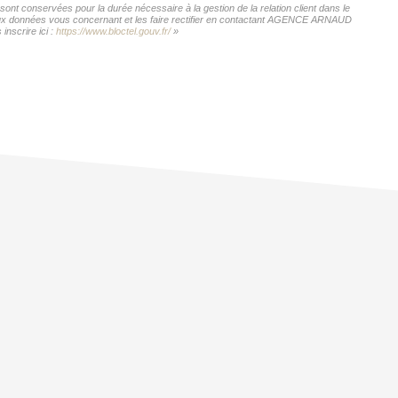
t conservées pour la durée nécessaire à la gestion de la relation client dans le
ès aux données vous concernant et les faire rectifier en contactant AGENCE ARNAUD
nscrire ici :
https://www.bloctel.gouv.fr/
»