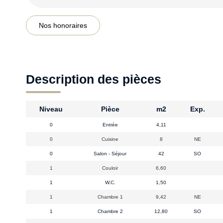
Nos honoraires
Description des pièces
Niveau
Pièce
m2
Exp.
0
Entrée
4,11
0
Cuisine
8
NE
0
Salon - Séjour
42
SO
1
Couloir
6,60
1
W.C.
1,50
1
Chambre 1
9,42
NE
1
Chambre 2
12,80
SO