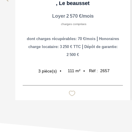
,
Le beausset
Loyer 2 570 €/mois
charges comprises
|
dont charges récupérables: 70 €/mois
Honoraires
|
charge locataire: 3 250 € TTC
Dépôt de garantie:
2 500 €
111
m²
Réf :
2657
3
pièce(s)