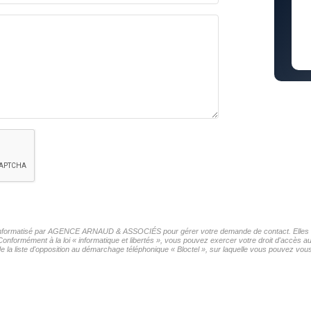
ier informatisé par AGENCE ARNAUD & ASSOCIÉS pour gérer votre demande de contact. Elles son
s Conformément à la loi « informatique et libertés », vous pouvez exercer votre droit d'acc
iste d'opposition au démarchage téléphonique « Bloctel », sur laquelle vous pouvez vous i