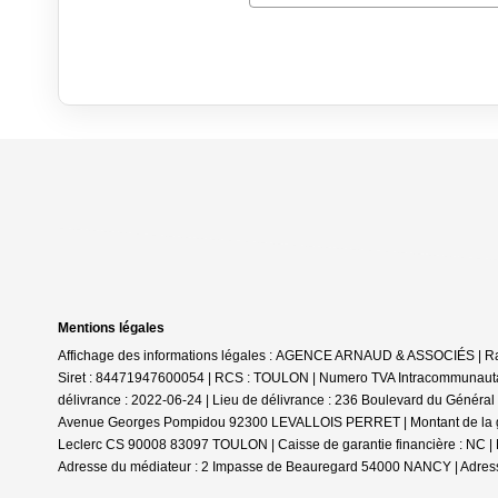
Mentions légales
Affichage des informations légales : AGENCE ARNAUD & ASSOCIÉS | Rai
Siret : 84471947600054 | RCS : TOULON | Numero TVA Intracommunautair
délivrance : 2022-06-24 | Lieu de délivrance : 236 Boulevard du Généra
Avenue Georges Pompidou 92300 LEVALLOIS PERRET | Montant de la garant
Leclerc CS 90008 83097 TOULON | Caisse de garantie financière : NC | N°
Adresse du médiateur : 2 Impasse de Beauregard 54000 NANCY | Adress