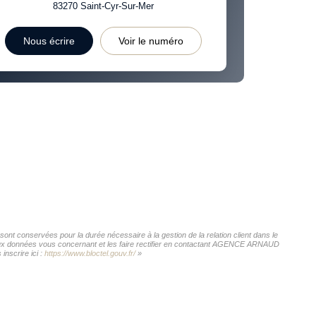
83270
Saint-Cyr-Sur-Mer
Nous écrire
Voir le numéro
t conservées pour la durée nécessaire à la gestion de la relation client dans le
ès aux données vous concernant et les faire rectifier en contactant AGENCE ARNAUD
nscrire ici :
https://www.bloctel.gouv.fr/
»