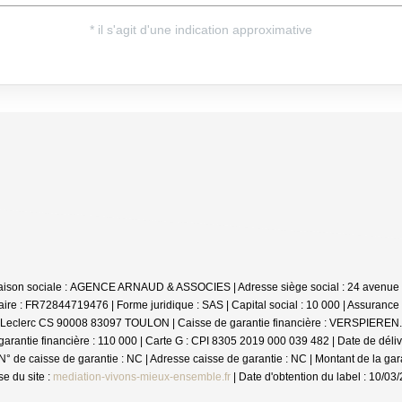
son sociale : AGENCE ARNAUD & ASSOCIES | Adresse siège social : 24 avenue de 
e : FR72844719476 | Forme juridique : SAS | Capital social : 10 000 | Assuranc
l Leclerc CS 90008 83097 TOULON | Caisse de garantie financière : VERSPIEREN. | 
ie financière : 110 000 | Carte G : CPI 8305 2019 000 039 482 | Date de délivr
 de caisse de garantie : NC | Adresse caisse de garantie : NC | Montant de la gar
e du site :
mediation-vivons-mieux-ensemble.fr
| Date d'obtention du label : 10/03