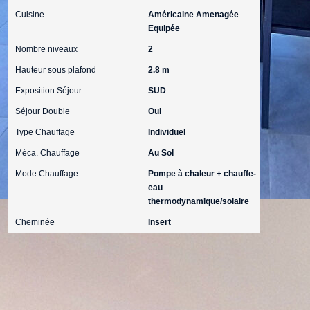
Cuisine
Américaine Amenagée
Equipée
Nombre niveaux
2
Hauteur sous plafond
2.8 m
Exposition Séjour
SUD
Séjour Double
Oui
Type Chauffage
Individuel
Méca. Chauffage
Au Sol
Mode Chauffage
Pompe à chaleur + chauffe-
eau
thermodynamique/solaire
Cheminée
Insert
Mandat