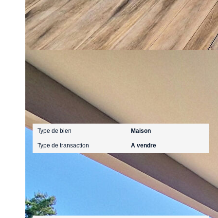
Ce bien est soumis à un diagnostic ERP (État des Ris
https://www.georisques.gouv.fr/
Caractéristiques détaillées
Général
Type de bien
Maison
Type de transaction
A vendre
Aspects financiers