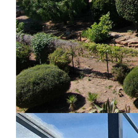
essences méditerranéennes et d'oliviers, cette somptueuse vil
exclusif, à seulement 15 minutes de la mer.
Dès l'entrée, le charme opère immédiatement grâce à un hall
mètres, apportant volume et luminosité exceptionnels.
Le vaste salon-séjour de 50 m², baigné de lumière grâce à d
extérieurs. Une élégante cheminée traversante vient sublimer
indépendante de 17 m² ainsi que la salle à manger permettent
À l'extérieur, la propriété dévoile une superbe piscine tradit
pouvant être découvert selon les envies afin de profiter plei
L'espace nuit de l'habitation principale se compose de quat
ainsi que d'une magnifique suite parentale de 37 m² ouvrant s
environnement verdoyant.
Pensée pour un confort absolu, la villa bénéficie d'un systèm