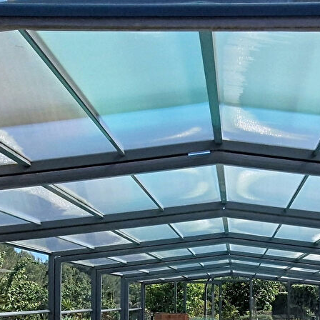
es panneaux photovoltaïques.
n avec une cuisine d'été de 17 m², un garage de plus de 120 m²,
té de location saisonnière, la propriété dispose également d'une
cine privative et deux chambres.
moderne et douceur de vivre provençale dans l'un des secteurs les
r pleinement d'un environnement exceptionnel.
sans plus attendre l'agence Arnaud et Associés au 04 94 26 28 96.
5% TTC à la charge de l'acquéreur