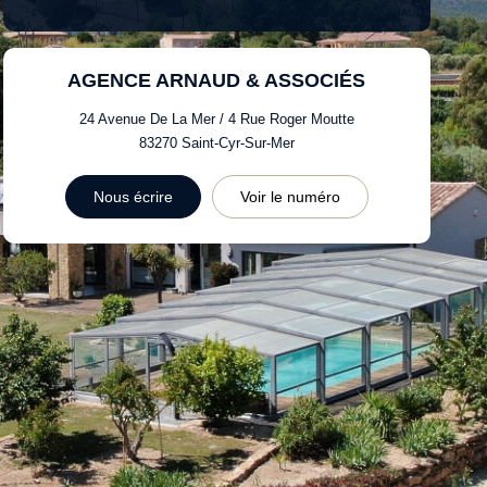
AGENCE ARNAUD & ASSOCIÉS
24 Avenue De La Mer / 4 Rue Roger Moutte
83270
Saint-Cyr-Sur-Mer
Nous écrire
Voir le numéro