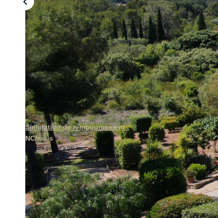
Simulation de remboursement :
NC/mois
pendant 20 ans à 0% avec un apport de 180 000 €
Description
Réf : 837
Dans un environnement privilégié, au coeur d'un magnifiqu