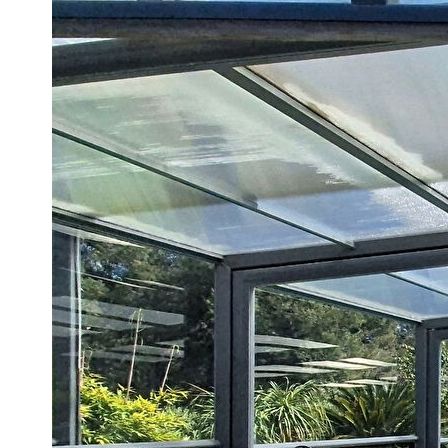
climatisation, l'ensemble étant alimenté en partie grâce à d
Les prestations annexes viennent parfaire ce bien d'exceptio
une cave ainsi qu'un atelier.
Idéale pour recevoir famille et amis ou développer une activi
maison indépendante de 40 m² avec son propre accès, sa pis
Rare sur le marché, cette propriété allie élégance, confort 
plus recherchés du Var.
Un bien unique où il ne reste plus qu'à s'installer et profite
Pour plus d'informations ou organiser une visite, contactez 
** €1 800 000
honoraires inclus
|
|
€1 730 000
hors honoraires
Honoraires : 4.0
Diagnostics énergétiques