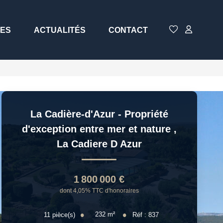
CES
ACTUALITÉS
CONTACT
La Cadière-d'Azur - Propriété
d'exception entre mer et nature
,
La Cadiere D Azur
1 800 000 €
dont 4,05% TTC d'honoraires
232
m²
11
pièce(s)
Réf :
837