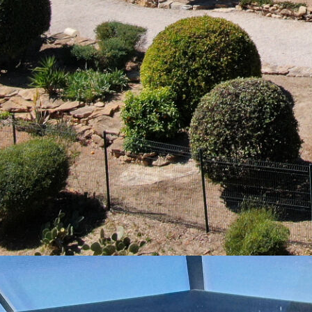
la aux prestations irréprochables offre un cadre de vie rare et
 majestueux bénéficiant d'une hauteur sous plafond de plus de 5
e larges baies vitrées, s'ouvre harmonieusement sur les
 cet espace de réception raffiné et chaleureux. La cuisine
 un accès direct aux terrasses et à l'espace piscine.
ionnelle chauffée de 10 x 5 mètres, équipée d'un abri modulable
nement des beaux jours tout au long de l'année.
re chambres disposant chacune de leur propre douche et lavabo,
ur une terrasse privative surplombant la propriété et son
e de chauffage et de rafraîchissement par le sol complété par la