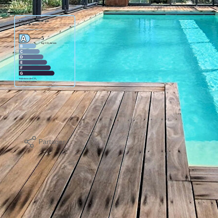
age standard entre 850€ et 1150€. indexées aux années
Partager
Calculer mon budget