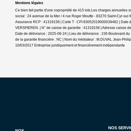
Mentions légales
Ce bien fait partie d'une copropriété de 415 lots.Les charges annuelles 
social : 24 avenue de la Mer / 4 rue Roger Moutte - 83270 Saint-Cyr-su
Assurance RCP : 41319158 |
Carte T : CPI 83052019000039482 | Date de
VERSPIEREN. | N° de caisse de garantie : 41319158 | Adresse caisse de
Date de délivrance : 2025-06-24 | Lieu de délivrance : 236 Boulevard du
de la garantie financière : NC | Nom du médiateur : M.DUVAL Jean-Phil
10/03/2017
Entreprise juridiquement et financièrement indépendante
L'AGENCE
NOS SERVI