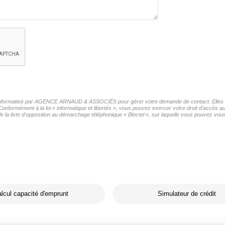
ier informatisé par AGENCE ARNAUD & ASSOCIÉS pour gérer votre demande de contact. Elles son
s Conformément à la loi « informatique et libertés », vous pouvez exercer votre droit d'acc
iste d'opposition au démarchage téléphonique « Bloctel », sur laquelle vous pouvez vous i
lcul capacité d'emprunt
Simulateur de crédit