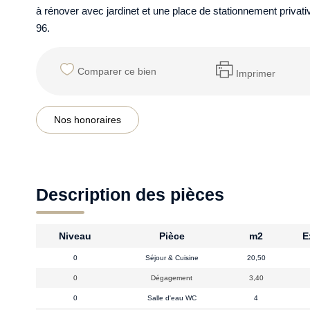
à rénover avec jardinet et une place de stationnement privati
96.
Comparer ce bien
Imprimer
Nos honoraires
Description des pièces
Niveau
Pièce
m2
E
0
Séjour & Cuisine
20,50
0
Dégagement
3,40
0
Salle d'eau WC
4