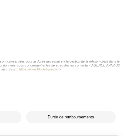
t conservées pour la durée nécessaire à la gestion de la relation client dans le
ès aux données vous concernant et les faire rectifier en contactant AGENCE ARNAUD
nscrire ici :
https://www.bloctel.gouv.fr/
»
Durée de remboursements