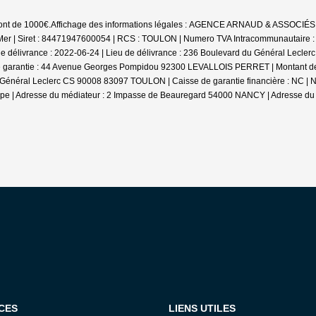
sont de 1000€.
Affichage des informations légales : AGENCE ARNAUD & ASSOCIÉS
r-Mer | Siret : 84471947600054 | RCS : TOULON | Numero TVA Intracommunautaire : 
 délivrance : 2022-06-24 | Lieu de délivrance : 236 Boulevard du Général Lecler
 garantie : 44 Avenue Georges Pompidou 92300 LEVALLOIS PERRET | Montant de la 
 Général Leclerc CS 90008 83097 TOULON | Caisse de garantie financière : NC | N°
ippe | Adresse du médiateur : 2 Impasse de Beauregard 54000 NANCY | Adresse du 
CES
LIENS UTILES