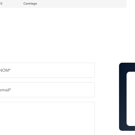
S
Carrelage
NOM*
email*