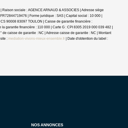
 | Raison sociale : AGENCE ARNAUD & ASSOCIES | Adresse siège
FR72844719476 | Forme juridique : SAS | Capital social : 10 000 |
c CS 90008 83097 TOULON | Caisse de garantie financière :
garantie financière : 110 000 | Carte G : CPI 8305 2019 000 039 482 |
 de caisse de garantie : NC | Adresse caisse de garantie : NC | Montant
site :
mediation-vivons-mieux-ensemble.fr
| Date d'obtention du label :
NOS ANNONCES