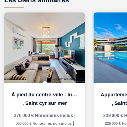
À pied du centre-ville : lumineux T3 avec parking privatif
,
Saint cyr sur mer
,
Saint
376 000 €
Honoraires inclus
|
239 000 €
H
|
360 000 €
Honoraires non inclus
226 000 €
Ho