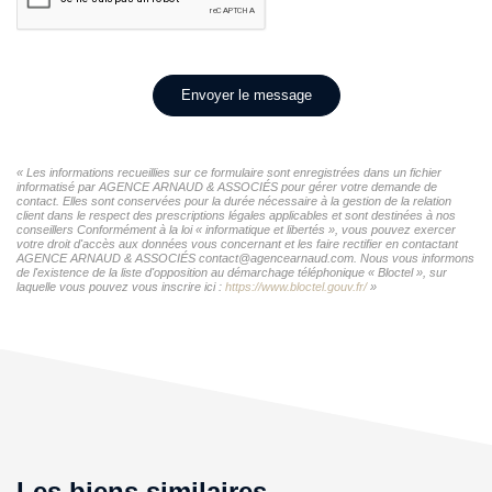
Envoyer le message
« Les informations recueillies sur ce formulaire sont enregistrées dans un fichier
informatisé par AGENCE ARNAUD & ASSOCIÉS pour gérer votre demande de
contact. Elles sont conservées pour la durée nécessaire à la gestion de la relation
client dans le respect des prescriptions légales applicables et sont destinées à nos
conseillers Conformément à la loi « informatique et libertés », vous pouvez exercer
votre droit d'accès aux données vous concernant et les faire rectifier en contactant
AGENCE ARNAUD & ASSOCIÉS contact@agencearnaud.com. Nous vous informons
de l'existence de la liste d'opposition au démarchage téléphonique « Bloctel », sur
laquelle vous pouvez vous inscrire ici :
https://www.bloctel.gouv.fr/
»
Les biens similaires