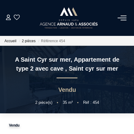
ACHAT
Accueil
2 pièces
Référence 454
LOCATIONS
A Saint Cyr sur mer, Appartement de
ESTIMATION
type 2 avec cave
,
Saint cyr sur mer
NOS AGENCES
Vendu
ACTUALITÉS
2
pièce(s)
•
35
m²
•
Réf : 454
CONTACT
Vendu