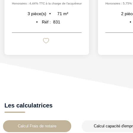
Honoraires : 4,44% TTC à la charge de l'acquéreur
Honoraires : 5,75% 
71
m²
3
pièce(s)
2
pièc
Réf :
831
Les calculatrices
Calcul Frais de notaire
Calcul capacité d'empr