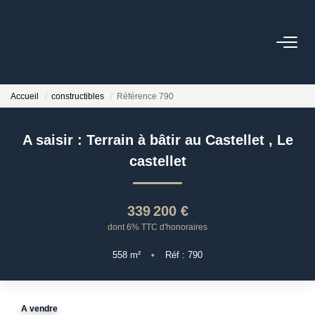
ACHAT
Accueil
constructibles
Référence 790
LOCATIONS
A saisir : Terrain à bâtir au Castellet
,
Le
ESTIMATION
castellet
NOS AGENCES
339 200 €
dont 6% TTC d'honoraires
ACTUALITÉS
558
m²
•
Réf : 790
CONTACT
A vendre