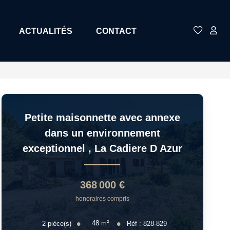
ACTUALITÉS
CONTACT
Petite maisonnette avec annexe
dans un environnement
exceptionnel
,
La Cadiere D Azur
368 000 €
honoraires compris
48
m²
2
pièce(s)
Réf :
828-829