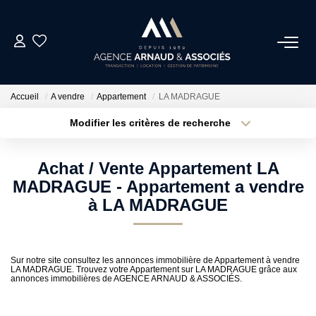
ACHAT
Accueil
A vendre
Appartement
LA MADRAGUE
LOCATIONS
Modifier les critères de recherche
Type de transaction
Localisation
Acheter
Localisation
ESTIMATION
Achat / Vente Appartement LA
Type de bien
Sélectionnez...
Surface min
MADRAGUE - Appartement a vendre
NOS AGENCES
à LA MADRAGUE
Plus de critères
Budget max
ACTUALITÉS
Créer une alerte
Sur notre site consultez les annonces immobilière de Appartement à vendre
LA MADRAGUE. Trouvez votre Appartement sur LA MADRAGUE grâce aux
annonces immobilières de AGENCE ARNAUD & ASSOCIÉS.
CONTACT