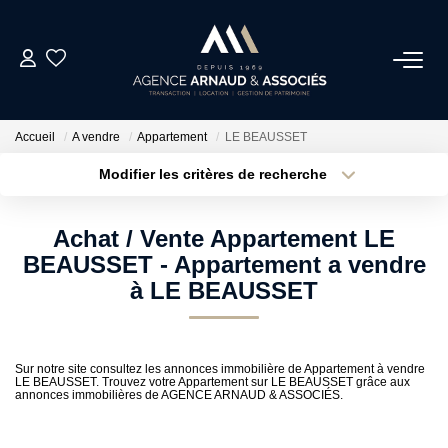
ACHAT
Accueil
A vendre
Appartement
LE BEAUSSET
LOCATIONS
Modifier les critères de recherche
Type de transaction
Localisation
Acheter
Localisation
ESTIMATION
Achat / Vente Appartement LE
Type de bien
Sélectionnez...
Surface min
BEAUSSET - Appartement a vendre
NOS AGENCES
à LE BEAUSSET
Plus de critères
Budget max
ACTUALITÉS
Créer une alerte
Sur notre site consultez les annonces immobilière de Appartement à vendre
LE BEAUSSET. Trouvez votre Appartement sur LE BEAUSSET grâce aux
annonces immobilières de AGENCE ARNAUD & ASSOCIÉS.
CONTACT