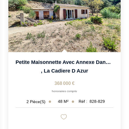
Petite Maisonnette Avec Annexe Dans Un Environnement...
,
La Cadiere D Azur
368 000 €
honoraires compris
48
M²
Réf :
828-829
2
Pièce(s)