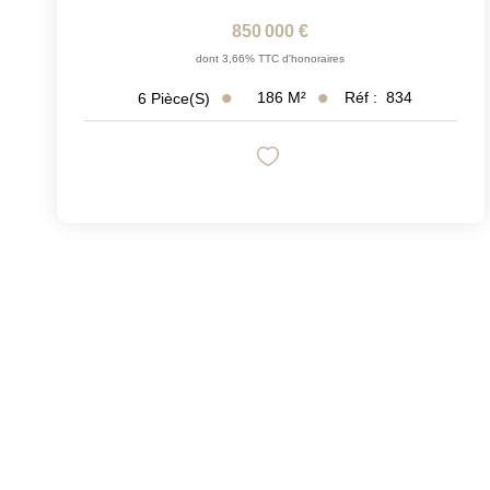
850 000 €
dont 3,66% TTC d'honoraires
186
M²
Réf :
834
6
Pièce(s)