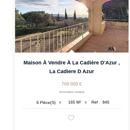
Maison À Vendre À La Cadière D'Azur
,
La Cadiere D Azur
700 000 €
honoraires compris
165
M²
Réf :
845
6
Pièce(s)