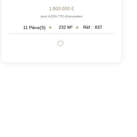
1 800 000 €
dont 4,05% TTC d'honoraires
232
M²
Réf :
837
11
Pièce(s)