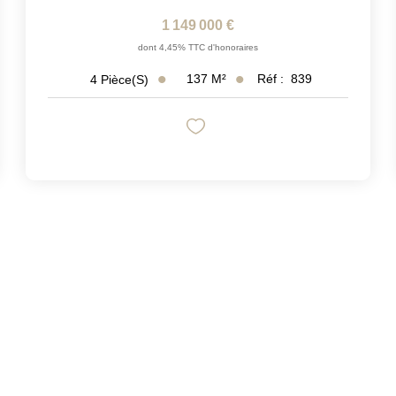
1 149 000 €
dont 4,45% TTC d'honoraires
137
M²
Réf :
839
4
Pièce(s)