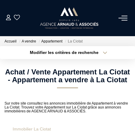
ACHAT
Accueil
A vendre
Appartement
La Ciotat
LOCATIONS
Modifier les critères de recherche
Type de transaction
Localisation
Acheter
Localisation
ESTIMATION
Achat / Vente Appartement La Ciotat
Type de bien
Sélectionnez...
Surface min
- Appartement a vendre à La Ciotat
NOS AGENCES
Plus de critères
Budget max
ACTUALITÉS
Sur notre site consultez les annonces immobilière de Appartement à vendre
La Ciotat. Trouvez votre Appartement sur La Ciotat grâce aux annonces
Créer une alerte
immobilières de AGENCE ARNAUD & ASSOCIÉS.
CONTACT
Immobilier La Ciotat